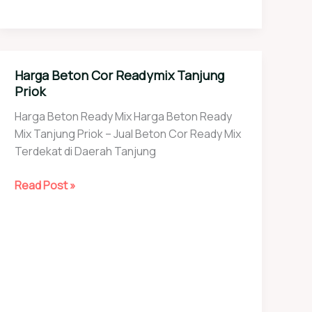
Harga Beton Cor Readymix Tanjung
Priok
Harga Beton Ready Mix Harga Beton Ready
Mix Tanjung Priok – Jual Beton Cor Ready Mix
Terdekat di Daerah Tanjung
Harga
Read Post »
Beton
Cor
Readymix
Tanjung
Priok