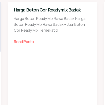
Harga Beton Cor Readymix Badak
Harga Beton Ready Mix Rawa Badak Harga
Beton Ready Mix Rawa Badak – Jual Beton
Cor Ready Mix Terdekat di
Harga
Read Post »
Beton
Cor
Readymix
Badak