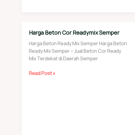
Beton
Cor
Readymix
Penjaringan
Harga Beton Cor Readymix Semper
Harga Beton Ready Mix Semper Harga Beton
Ready Mix Semper – Jual Beton Cor Ready
Mix Terdekat di Daerah Semper
Harga
Read Post »
Beton
Cor
Readymix
Semper