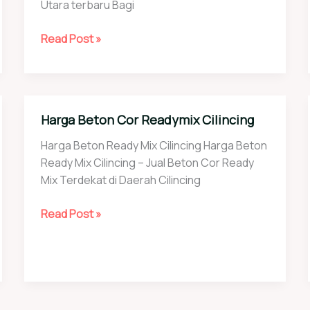
Utara terbaru Bagi
Harga
Read Post »
Beton
Cor
Readymix
Jakarta
Harga Beton Cor Readymix Cilincing
Utara
Harga Beton Ready Mix Cilincing Harga Beton
Ready Mix Cilincing – Jual Beton Cor Ready
Mix Terdekat di Daerah Cilincing
Harga
Read Post »
Beton
Cor
Readymix
Cilincing