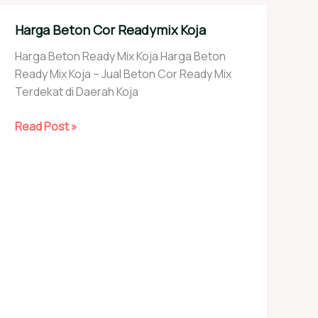
Harga Beton Cor Readymix Koja
Harga Beton Ready Mix Koja Harga Beton
Ready Mix Koja – Jual Beton Cor Ready Mix
Terdekat di Daerah Koja
Harga
Read Post »
Beton
Cor
Readymix
Koja