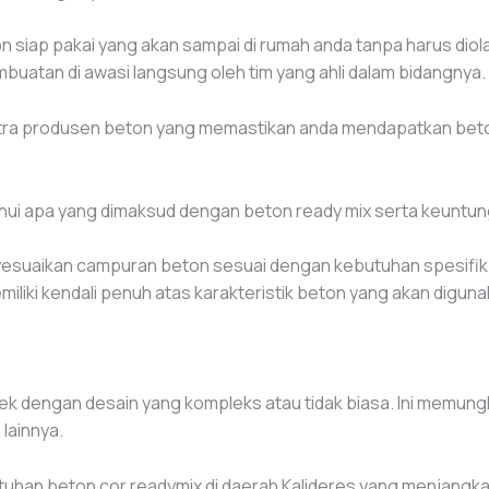
siap pakai yang akan sampai di rumah anda tanpa harus diolah
buatan di awasi langsung oleh tim yang ahli dalam bidangnya.
mitra produsen beton yang memastikan anda mendapatkan bet
tahui apa yang dimaksud dengan beton ready mix serta keunt
suaikan campuran beton sesuai dengan kebutuhan spesifik 
miliki kendali penuh atas karakteristik beton yang akan diguna
ek dengan desain yang kompleks atau tidak biasa. Ini memu
lainnya.
utuhan beton cor readymix di daerah Kalideres yang menjang