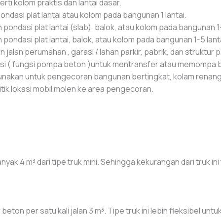
ti kolom praktis dan lantai dasar.
ndasi plat lantai atau kolom pada bangunan 1 lantai.
ondasi plat lantai (slab), balok, atau kolom pada bangunan 1-
ondasi plat lantai, balok, atau kolom pada bangunan 1-5 lanta
 jalan perumahan , garasi / lahan parkir, pabrik, dan struktur 
 ( fungsi pompa beton )untuk mentransfer atau memompa beto
nakan untuk pengecoran bangunan bertingkat, kolam renang
titik lokasi mobil molen ke area pengecoran.
yak 4 m³ dari tipe truk mini. Sehingga kekurangan dari truk in
 beton per satu kali jalan 3 m³. Tipe truk ini lebih fleksibel 