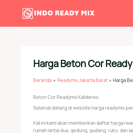
Lewati
ke
konten
Harga Beton Cor Ready
Beranda
Readymix Jakarta Barat
Harga Be
Beton Cor Readymix Kalideres
Selamat datang di website harga readymix pe
Kali ini kami akan memberikan daftar harga r
rumah lantai dua, gedung, gudang, ruko, dan l