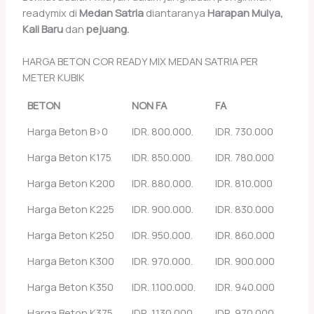
readymix di
Medan Satria
diantaranya
Harapan Mulya,
Kali Baru
dan
pejuang.
HARGA BETON COR READY MIX MEDAN SATRIA PER
METER KUBIK
BETON
NON FA
FA
Harga Beton B>0
IDR. 800.000.
IDR. 730.000
Harga Beton K175
IDR. 850.000.
IDR. 780.000
Harga Beton K200
IDR. 880.000.
IDR. 810.000
Harga Beton K225
IDR. 900.000.
IDR. 830.000
Harga Beton K250
IDR. 950.000.
IDR. 860.000
Harga Beton K300
IDR. 970.000.
IDR. 900.000
Harga Beton K350
IDR. 1.100.000.
IDR. 940.000
Harga Beton K375
IDR. 1.130.000.
IDR. 970.000