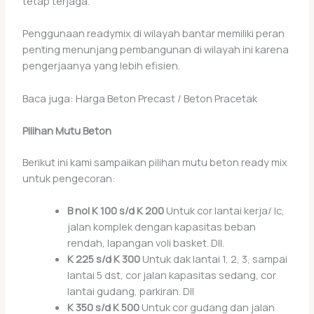
tetap terjaga.
Penggunaan readymix di wilayah bantar memiliki peran
penting menunjang pembangunan di wilayah ini karena
pengerjaanya yang lebih efisien.
Baca juga: Harga Beton Precast / Beton Pracetak
Pilihan Mutu Beton
Berikut ini kami sampaikan pilihan mutu beton ready mix
untuk pengecoran:
B nol K 100 s/d K 200
Untuk cor lantai kerja/ lc,
jalan komplek dengan kapasitas beban
rendah, lapangan voli basket. Dll.
K 225 s/d K 300
Untuk dak lantai 1, 2, 3, sampai
lantai 5 dst, cor jalan kapasitas sedang, cor
lantai gudang, parkiran. Dll
K 350 s/d K 500
Untuk cor gudang dan jalan