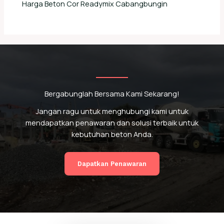
Harga Beton Cor Readymix Cabangbungin
Bergabunglah Bersama Kami Sekarang!
Hai, Saya Mau Pesan Beton Ready Mix
Jangan ragu untuk menghubungi kami untuk
mendapatkan penawaran dan solusi terbaik untuk
kebutuhan beton Anda.
081324703431
Marketing
Online
Dapatkan Penawaran
087742791536
Marketing
Online