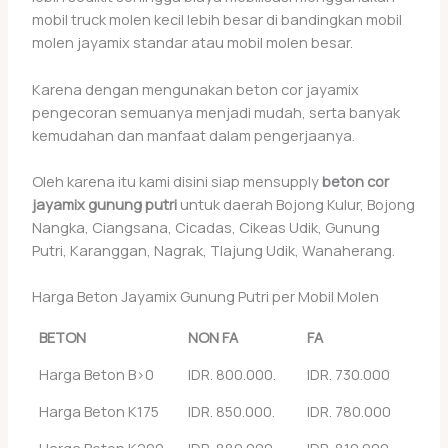
mobil truck molen kecil lebih besar di bandingkan mobil
molen jayamix standar atau mobil molen besar.
Karena dengan mengunakan beton cor jayamix
pengecoran semuanya menjadi mudah, serta banyak
kemudahan dan manfaat dalam pengerjaanya.
Oleh karena itu kami disini siap mensupply
beton cor
jayamix gunung putri
untuk daerah Bojong Kulur, Bojong
Nangka, Ciangsana, Cicadas, Cikeas Udik, Gunung
Putri, Karanggan, Nagrak, Tlajung Udik, Wanaherang.
Harga Beton Jayamix Gunung Putri per Mobil Molen
BETON
NON FA
FA
Harga Beton B>0
IDR. 800.000.
IDR. 730.000
Harga Beton K175
IDR. 850.000.
IDR. 780.000
Harga Beton K200
IDR. 880.000.
IDR. 810.000