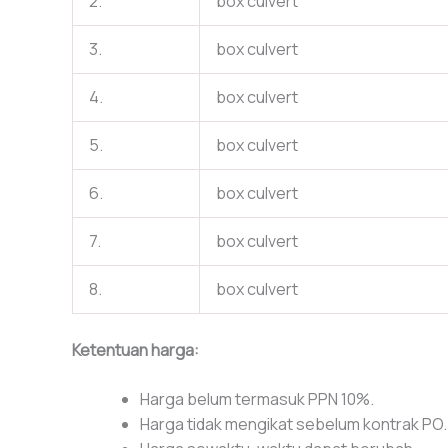
2.
box culvert
3.
box culvert
4.
box culvert
5.
box culvert
6.
box culvert
7.
box culvert
8.
box culvert
Ketentuan harga:
Harga belum termasuk PPN 10%.
Harga tidak mengikat sebelum kontrak PO.