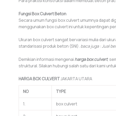
Para praktisi konstruksi dalam membuat beton prac
Fungsi Box Culvert Beton
Secara umum fungsi box culvert umumnya dapat dig
menggunakan box culvert ini untuk kepentingan p
Ukuran box culvert sangat bervariasi mulia dari uku
standarisasi produk beton (SNI).
baca juga : Jual be
Demikian informasi mengenai
harga box culvert
, se
struktural. Silakan hubungi salah satu dari kami untuk
HARGA BOX CULVERT
JAKARTA UTARA
NO
TYPE
1.
box culvert