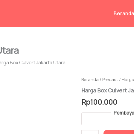
Berand
Utara
arga Box Culvert Jakarta Utara
Beranda
/
Precast
/ Harga
Harga Box Culvert Ja
Rp
100.000
Pembayar
Kuantitas