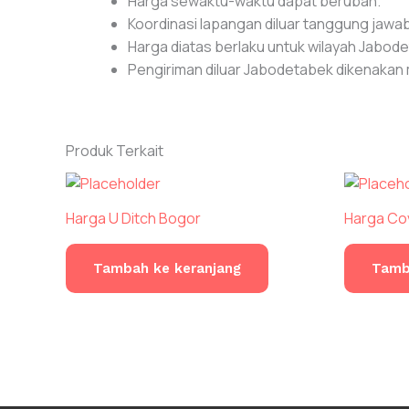
Harga sewaktu-waktu dapat berubah.
Koordinasi lapangan diluar tanggung jawab
Harga diatas berlaku untuk wilayah Jabod
Pengiriman diluar Jabodetabek dikenakan m
Produk Terkait
Harga U Ditch Bogor
Harga Cov
Tambah ke keranjang
Tamb