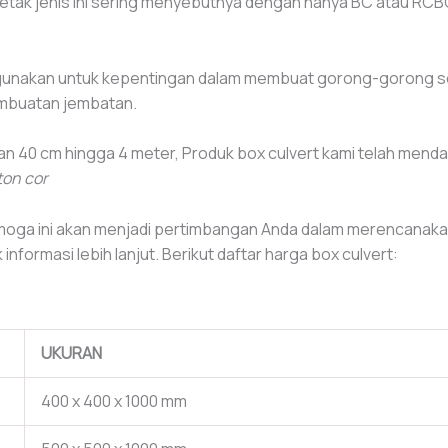
etak jenis ini sering menyebutnya dengan hanya BC atau RCB
unakan untuk kepentingan dalam membuat gorong-gorong secar
embuatan jembatan.
ran 40 cm hingga 4 meter, Produk box culvert kami telah mend
ton cor
moga ini akan menjadi pertimbangan Anda dalam merencanak
 informasi lebih lanjut. Berikut daftar harga box culvert:
UKURAN
400 x 400 x 1000 mm