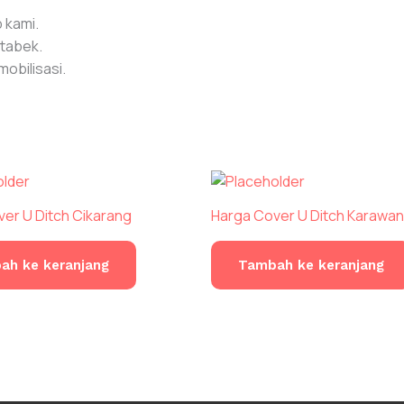
 kami.
etabek.
obilisasi.
er U Ditch Cikarang
Harga Cover U Ditch Karawa
ah ke keranjang
Tambah ke keranjang