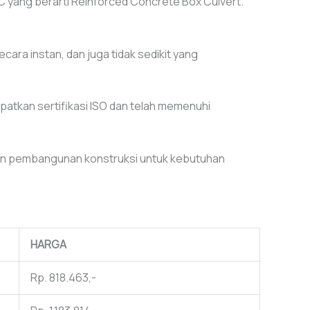
C yang berarti Reinforced Concrete Box Culvert.
a instan, dan juga tidak sedikit yang
apatkan sertifikasi ISO dan telah memenuhi
an pembangunan konstruksi untuk kebutuhan
HARGA
Rp. 818.463,-