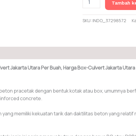
Tambah ke
Harga
Box
Culvert
SKU:
INDO_37298572
K
Jakarta
Utara
lvert Jakarta Utara Per Buah, Harga Box-Culvert Jakarta Utar
k beton pracetak dengan bentuk kotak atau box, umumnya berf
einforced concrete.
yang memiliki kekuatan tarik dan daktilitas beton yang relati