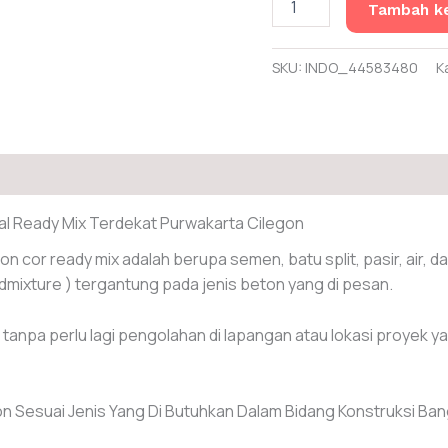
Tambah ke
Harga
Beton
Readymix
SKU:
INDO_44583480
K
Purwakarta
al Ready Mix Terdekat Purwakarta Cilegon
ton cor ready mix adalah berupa semen, batu split, pasir, air, d
mixture ) tergantung pada jenis beton yang di pesan.
tanpa perlu lagi pengolahan di lapangan atau lokasi proyek y
on Sesuai Jenis Yang Di Butuhkan Dalam Bidang Konstruksi Ba