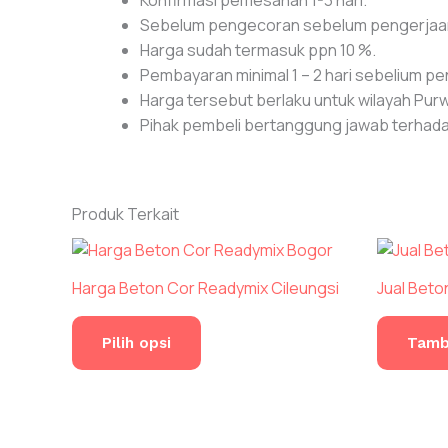
Sebelum pengecoran sebelum pengerjaan a
Harga sudah termasuk ppn 10 %.
Pembayaran minimal 1 – 2 hari sebelium p
Harga tersebut berlaku untuk wilayah Pur
Pihak pembeli bertanggung jawab terhadap 
Produk Terkait
Harga Beton Cor Readymix Cileungsi
Jual Beto
Produk
ini
Pilih opsi
Tamb
memiliki
beberapa
varian.
Pilihan