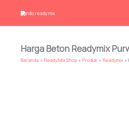
Lewati
ke
konten
Harga Beton Readymix Pur
Beranda
Ready Mix Shop
Produk
Readymix