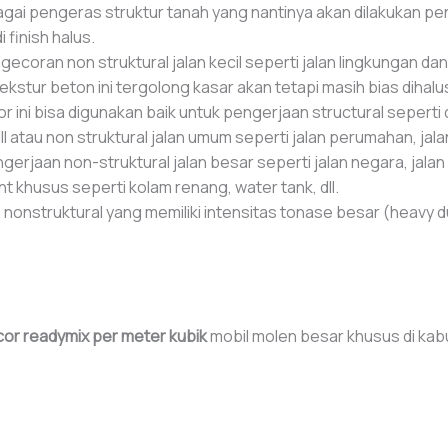
gai pengeras struktur tanah yang nantinya akan dilakukan pen
 finish halus.
gecoran non struktural jalan kecil seperti jalan lingkungan d
kstur beton ini tergolong kasar akan tetapi masih bias dihalus
or ini bisa digunakan baik untuk pengerjaan structural seperti dak
dll atau non struktural jalan umum seperti jalan perumahan, jala
erjaan non-struktural jalan besar seperti jalan negara, jalan 
khusus seperti kolam renang, water tank, dll.
nonstruktural yang memiliki intensitas tonase besar (heavy du
cor readymix per meter kubik
mobil molen besar khusus di kab