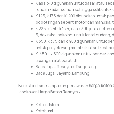
Klass b-0 digunakan untuk dasar atau seba
rendah kadar semen sehingga sulit untuk di
K 125, k 175 dan K-200 digunakan untuk pen
bobot ringan seperti motor dan manusia, te
K 225, k 250, k 275, dan k 300 jenis beton c
5, dak ruko, sekolah, untuk lantai gudang, 
K 350, k 375 dan k 400 digunakan untuk peng
untuk proyek yang membutuhkan treatment 
K-450 – k 500 digunakan untuk pengerjaan 
lapangan alat berat, dll.
Baca Juga: Readymix Tangerang
Baca Juga: Jayamix Lampung
Berikut ini kami sampaikan penawaran
harga beton 
jangkauan
Harga Beton Readymix
Kebondalem
Kotabumi