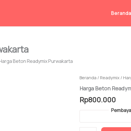
Berand
wakarta
Harga Beton Readymix Purwakarta
Beranda
/
Readymix
/ Har
Harga Beton Readym
Rp
800.000
Pembayar
Kuantitas