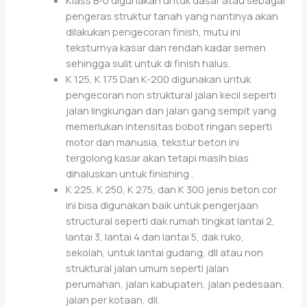
Klass B-0 digunakan untuk dasar atau sebagai
pengeras struktur tanah yang nantinya akan
dilakukan pengecoran finish, mutu ini
teksturnya kasar dan rendah kadar semen
sehingga sulit untuk di finish halus.
K 125, K 175 Dan K-200 digunakan untuk
pengecoran non struktural jalan kecil seperti
jalan lingkungan dan jalan gang sempit yang
memerlukan intensitas bobot ringan seperti
motor dan manusia, tekstur beton ini
tergolong kasar akan tetapi masih bias
dihaluskan untuk finishing .
K 225, K 250, K 275, dan K 300 jenis beton cor
ini bisa digunakan baik untuk pengerjaan
structural seperti dak rumah tingkat lantai 2,
lantai 3, lantai 4 dan lantai 5, dak ruko,
sekolah, untuk lantai gudang, dll atau non
struktural jalan umum seperti jalan
perumahan, jalan kabupaten, jalan pedesaan,
jalan per kotaan, dll.