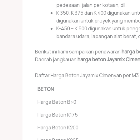
pedesaan, jalan per kotaan, dll.
K 350, K 375 dan K 400 digunakan untu
digunakan untuk proyek yang membutu
K-450 – K 500 digunakan untuk penger
bandara udara, lapangan alat berat, dl
Berikut ini kami sampaikan penawaran
harga b
Daerah jangkauan
harga beton Jayamix Cime
Daftar Harga Beton Jayamix Cimenyan per M3
BETON
Harga Beton B>0
Harga Beton K175
Harga Beton K200