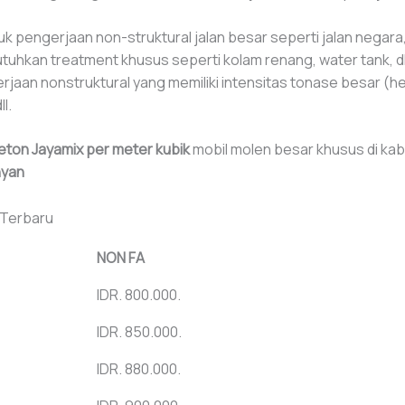
k pengerjaan non-struktural jalan besar seperti jalan negara, j
hkan treatment khusus seperti kolam renang, water tank, dl
jaan nonstruktural yang memiliki intensitas tonase besar (hea
l.
eton Jayamix per meter kubik
mobil molen besar khusus di ka
nyan
 Terbaru
NON FA
IDR. 800.000.
IDR. 850.000.
IDR. 880.000.