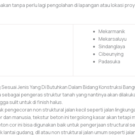
kan tanpa perlu lagi pengolahan di lapangan atau lokasi pro
Mekarmanik
Mekarsaluyu
Sindanglaya
Cibeunying
Padasuka
 Sesuai Jenis Yang Di Butuhkan Dalam Bidang Konstruksi Bang
 sebagai pengeras struktur tanah yang nantinya akan dilakuka
 sulit untuk di finish halus.
uk pengecoran non struktural jalan kecil seperti jalan lingku
 dan manusia, tekstur beton ini tergolong kasar akan tetapi ma
eton cor ini bisa digunakan baik untuk pengerjaan structural sepe
uk lantai gudang, dll atau non struktural jalan umum seperti ja