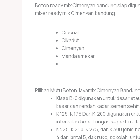
Beton ready mix Cimenyan bandung siap diguna
mixer ready mix Cimenyan bandung.
Ciburial
Cikadut
Cimenyan
Mandalamekar
Pilihan Mutu Beton Jayamix Cimenyan Bandung
Klass B-0 digunakan untuk dasar atau
kasar dan rendah kadar semen sehingga
K 125, K 175 Dan K-200 digunakan unt
intensitas bobot ringan seperti motor
K 225, K 250, K 275, dan K 300 jenis b
4 dan lantai 5, dak ruko, sekolah, unt