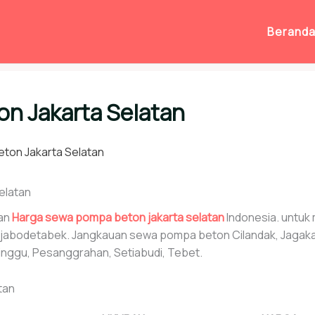
Berand
n Jakarta Selatan
ton Jakarta Selatan
elatan
kan
Harga sewa pompa beton jakarta selatan
Indonesia. untu
rah jabodetabek. Jangkauan sewa pompa beton Cilandak, Jagak
nggu, Pesanggrahan, Setiabudi, Tebet.
tan