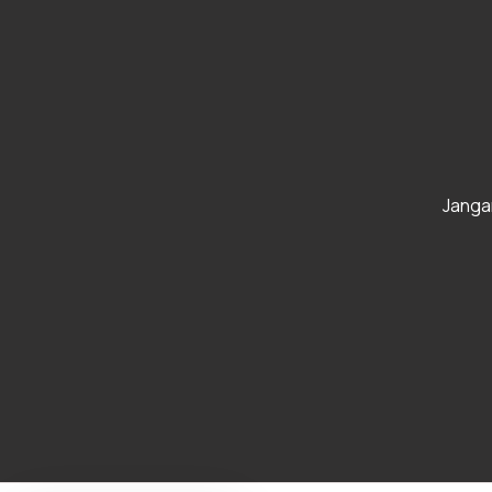
Janga
Hai, Saya Mau Pesan Beton Ready Mix