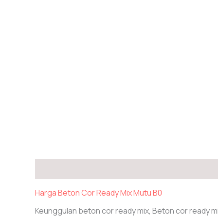
Deskripsi
Informasi Tambahan
Harga Beton Cor Ready Mix Mutu B0
Keunggulan beton cor ready mix, Beton cor ready m