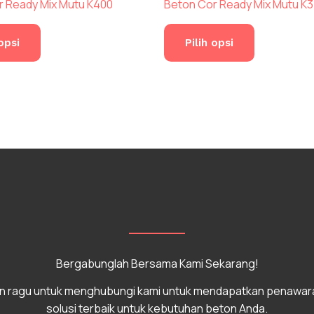
r Ready Mix Mutu K400
Beton Cor Ready Mix Mutu K
Produk
Produk
ini
ini
 opsi
Pilih opsi
memiliki
memiliki
beberapa
beberapa
varian.
varian.
Pilihan
Pilihan
ini
ini
dapat
dapat
diambil
diambil
di
di
halaman
halaman
produk
produk
Bergabunglah Bersama Kami Sekarang!
n ragu untuk menghubungi kami untuk mendapatkan penawar
solusi terbaik untuk kebutuhan beton Anda.