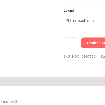
Lokasi
Kuantitas
Tambah ke
Beton
Cor
Ready
SKU:
INDO_29673331
Ka
Mix
Mutu
B0
ix mutu B0.