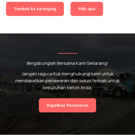
Produk
Tambah ke keranjang
Pilih opsi
ini
memiliki
beberapa
varian.
Pilihan
ini
dapat
diambil
Bergabunglah Bersama Kami Sekarang!
di
halaman
Jangan ragu untuk menghubungi kami untuk
produk
mendapatkan penawaran dan solusi terbaik untuk
kebutuhan beton Anda.
Dapatkan Penawaran