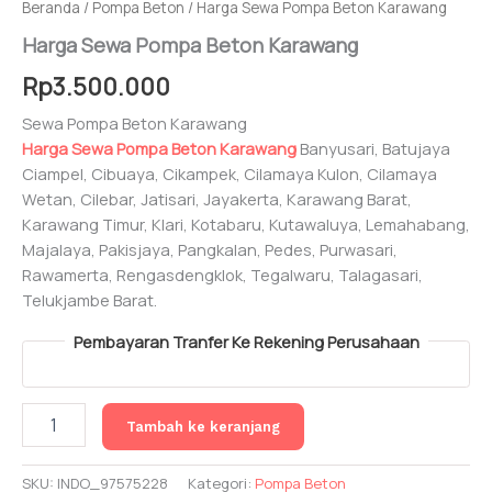
Beranda
/
Pompa Beton
/ Harga Sewa Pompa Beton Karawang
Harga Sewa Pompa Beton Karawang
Rp
3.500.000
Sewa Pompa Beton Karawang
Harga Sewa Pompa Beton Karawang
Banyusari, Batujaya
Ciampel, Cibuaya, Cikampek, Cilamaya Kulon, Cilamaya
Wetan, Cilebar, Jatisari, Jayakerta, Karawang Barat,
Karawang Timur, Klari, Kotabaru, Kutawaluya, Lemahabang,
Majalaya, Pakisjaya, Pangkalan, Pedes, Purwasari,
Rawamerta, Rengasdengklok, Tegalwaru, Talagasari,
Telukjambe Barat.
Pembayaran Tranfer Ke Rekening Perusahaan
Kuantitas
Tambah ke keranjang
Harga
Sewa
Pompa
SKU:
INDO_97575228
Kategori:
Pompa Beton