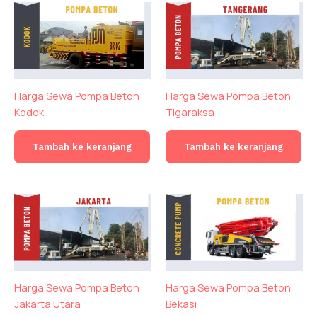
Harga Sewa Pompa Beton
Harga Sewa Pompa Beton
Kodok
Tigaraksa
Tambah ke keranjang
Tambah ke keranjang
Harga Sewa Pompa Beton
Harga Sewa Pompa Beton
Jakarta Utara
Bekasi