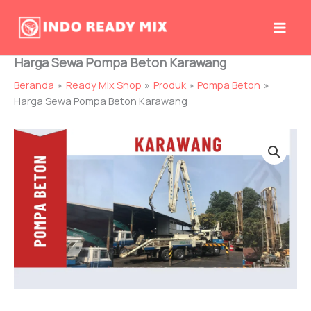
Lewati
ke
konten
Harga Sewa Pompa Beton Karawang
Beranda
Ready Mix Shop
Produk
Pompa Beton
Harga Sewa Pompa Beton Karawang