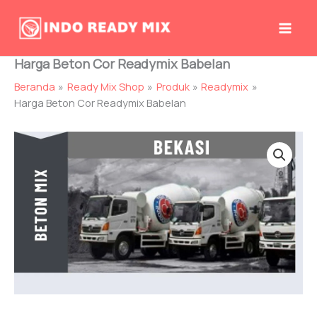
Lewati
ke
konten
Harga Beton Cor Readymix Babelan
Beranda
Ready Mix Shop
Produk
Readymix
Harga Beton Cor Readymix Babelan