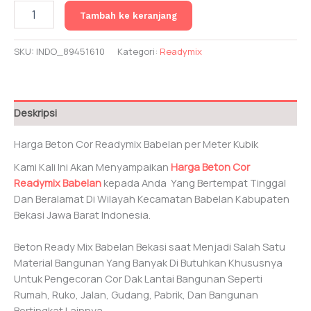
Kuantitas
Tambah ke keranjang
Harga
Beton
Cor
SKU:
INDO_89451610
Kategori:
Readymix
Readymix
Babelan
Deskripsi
Harga Beton Cor Readymix Babelan per Meter Kubik
Kami Kali Ini Akan Menyampaikan
Harga Beton Cor
Readymix Babelan
kepada Anda Yang Bertempat Tinggal
Dan Beralamat Di Wilayah Kecamatan Babelan Kabupaten
Bekasi Jawa Barat Indonesia.
Beton Ready Mix Babelan Bekasi saat Menjadi Salah Satu
Material Bangunan Yang Banyak Di Butuhkan Khususnya
Untuk Pengecoran Cor Dak Lantai Bangunan Seperti
Rumah, Ruko, Jalan, Gudang, Pabrik, Dan Bangunan
Bertingkat Lainnya.