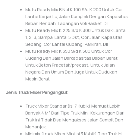
Mutu Ready Mix B Nol K 100 S/d K 200 Untuk Cor
Lantai Kerja/ Lc, Jalan Komplek Dengan Kapasitas
Beban Rendah, Lapangan Voli Basket. Dll.
Mutu Ready Mix K 225 S/d K 300 Untuk Dak Lantai
1, 2, 3, Sampai Lantai 5 Dst, Cor Jalan Kapasitas
Sedang, Cor Lantai Gudang, Parkiran. Dll
Mutu Ready Mix K 350 S/d K 500 Untuk Cor
Gudang Dan Jalan Berkapasitas Beban Berat,
Untuk Beton Pracetak/precast, Untuk Jalan
Negara Dan Umum Dan Juga Untuk Dudukan
Mesin Berat.
Jenis Truck Mixer Pengangkut
Truck Mixer Standar (isi 7 Kubik) Memuat Lebih
Banyak 4 M³ Dari Tipe Truk Mini. Kekurangan Dari
Truk Ini Tidak Bisa Mengakses Jalan Sempit Dan
Menanjak.
Minimix (truck Mixer Mini Isi 3 Kubik) Tipe Truk Ini