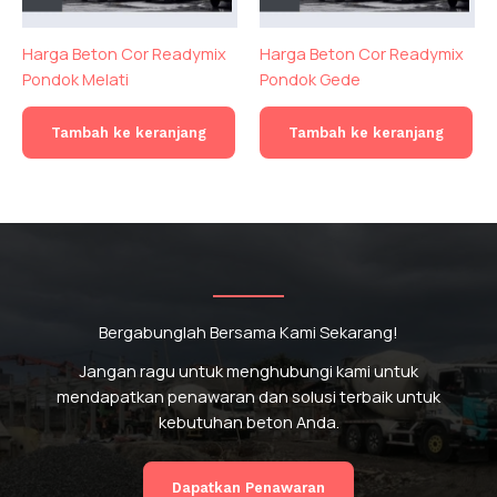
Harga Beton Cor Readymix
Harga Beton Cor Readymix
Pondok Melati
Pondok Gede
Tambah ke keranjang
Tambah ke keranjang
Bergabunglah Bersama Kami Sekarang!
Jangan ragu untuk menghubungi kami untuk
mendapatkan penawaran dan solusi terbaik untuk
kebutuhan beton Anda.
Hai, Saya Mau Pesan Beton Ready Mix
Dapatkan Penawaran