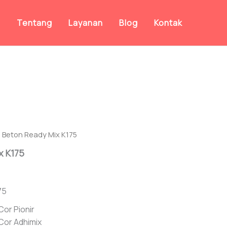
a
Tentang
Layanan
Blog
Kontak
l Beton Ready Mix K175
x K175
75
Cor Pionir
Cor Adhimix