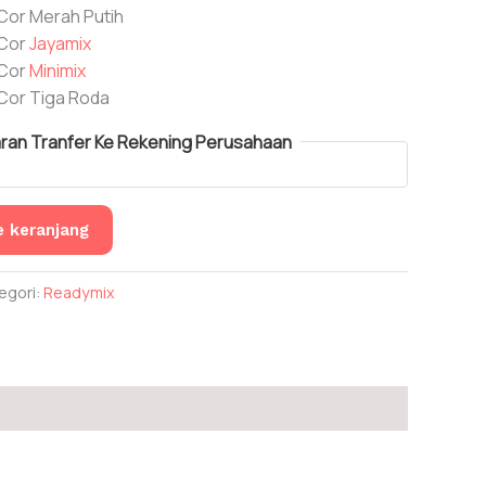
Cor Merah Putih
 Cor
Jayamix
 Cor
Minimix
Cor Tiga Roda
an Tranfer Ke Rekening Perusahaan
 keranjang
egori:
Readymix