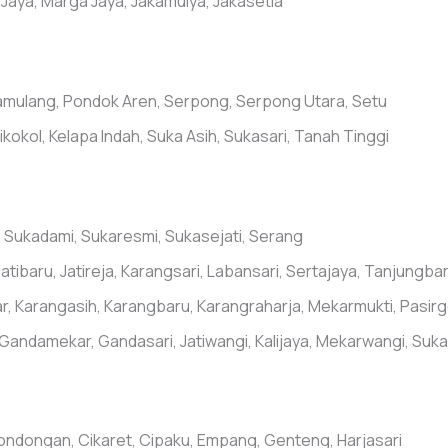
Jaya, Marga Jaya, Jakamulya, Jakasetia
Pamulang, Pondok Aren, Serpong, Serpong Utara, Setu
kokol, Kelapa Indah, Suka Asih, Sukasari, Tanah Tinggi
i, Sukadami, Sukaresmi, Sukasejati, Serang
ibaru, Jatireja, Karangsari, Labansari, Sertajaya, Tanjungba
ar, Karangasih, Karangbaru, Karangraharja, Mekarmukti, Pasi
Gandamekar, Gandasari, Jatiwangi, Kalijaya, Mekarwangi, Suk
Bondongan, Cikaret, Cipaku, Empang, Genteng, Harjasari