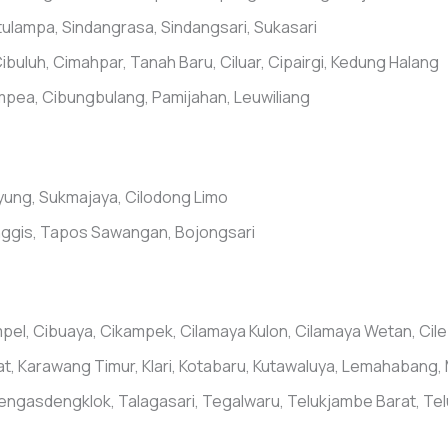
tulampa, Sindangrasa, Sindangsari, Sukasari
Cibuluh, Cimahpar, Tanah Baru, Ciluar, Cipairgi, Kedung Halang
mpea, Cibungbulang, Pamijahan, Leuwiliang
yung, Sukmajaya, Cilodong Limo
nggis, Tapos Sawangan, Bojongsari
pel, Cibuaya, Cikampek, Cilamaya Kulon, Cilamaya Wetan, Cileb
t, Karawang Timur, Klari, Kotabaru, Kutawaluya, Lemahabang, 
ngasdengklok, Talagasari, Tegalwaru, Telukjambe Barat, Telu