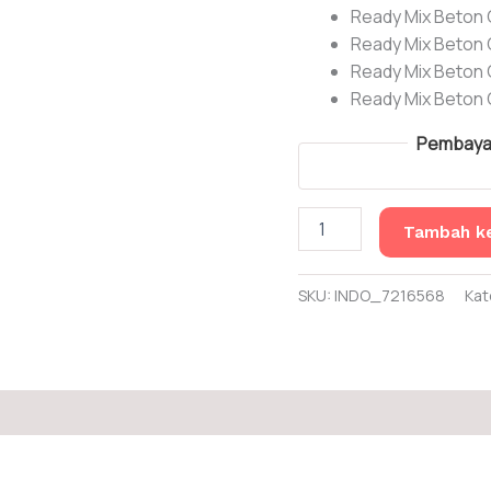
Ready Mix Beton 
Ready Mix Beton
Ready Mix Beton
Ready Mix Beton 
Pembayar
Kuantitas
Tambah ke
Jual
Beton
Ready
SKU:
INDO_7216568
Kat
Mix
K175