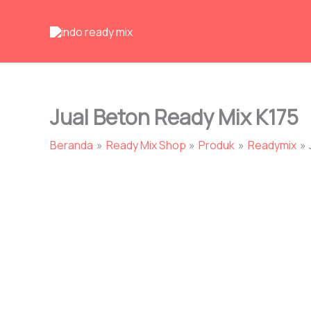
Lewati
ke
konten
Jual Beton Ready Mix K175
Beranda
Ready Mix Shop
Produk
Readymix