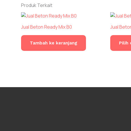
Produk Terkait
Jual Beton Ready Mix B0
Jual Beto
Tambah ke keranjang
Pilih